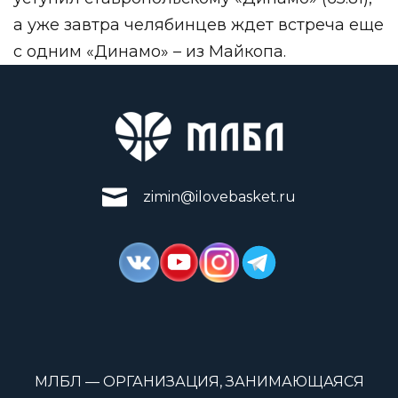
а уже завтра челябинцев ждет встреча еще
с одним «Динамо» – из Майкопа.
zimin@ilovebasket.ru
МЛБЛ — ОРГАНИЗАЦИЯ, ЗАНИМАЮЩАЯСЯ