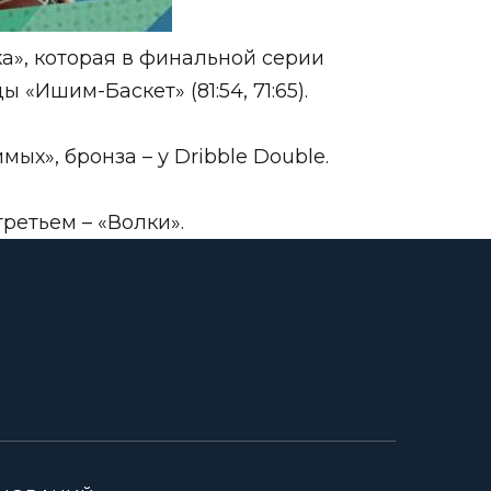
», которая в финальной серии
«Ишим-Баскет» (81:54, 71:65).
х», бронза – у Dribble Double.
ретьем – «Волки».