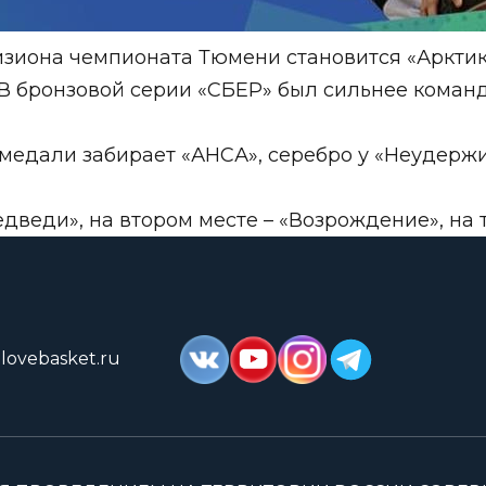
зиона чемпионата Тюмени становится «Арктика
 В бронзовой серии «СБЕР» был сильнее команды 
едали забирает «АНСА», серебро у «Неудержимы
дведи», на втором месте – «Возрождение», на т
lovebasket.ru