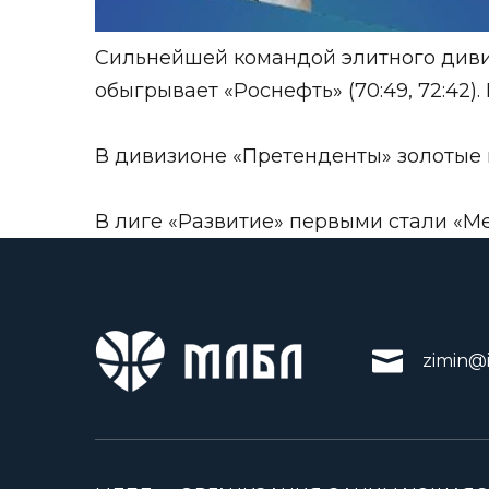
Сильнейшей командой элитного диви
обыгрывает «Роснефть» (70:49, 72:42).
В дивизионе «Претенденты» золотые м
В лиге «Развитие» первыми стали «Ме
zimin@i