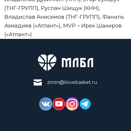
(ТНГ-ГРУПП), Руслан Шищук (КНН),
Владислав Анисимов (ТНГ-ГРУПП), Фаниль
Ахмадиев («Атлант»), MVP – Ирек Шакиров
(«Атлант»).
zimin@ilovebasket.ru