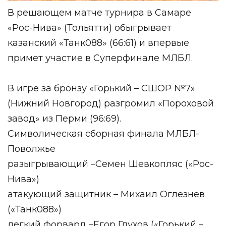
В решающем матче турнира в Самаре
«Рос-Нива» (Тольятти) обыгрывает
казанский «Танк088» (66:61) и впервые
примет участие в Суперфинале МЛБЛ.
В игре за бронзу «Горький – СШОР №7»
(Нижний Новгород) разгромил «Пороховой
завод» из Перми (96:69).
Символическая сборная финала МЛБЛ-
Поволжье
разыгрывающий –Семен Шевкопляс («Рос-
Нива»)
атакующий защитник – Михаил Оглезнев
(«Танк088»)
легкий форвард –Егор Глухов («Горький –