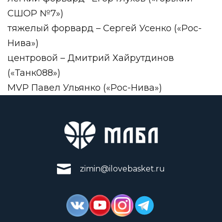
СШОР №7»)
тяжелый форвард – Сергей Усенко («Рос-
Нива»)
центровой – Дмитрий Хайрутдинов
(«Танк088»)
MVP Павел Ульянко («Рос-Нива»)
zimin@ilovebasket.ru