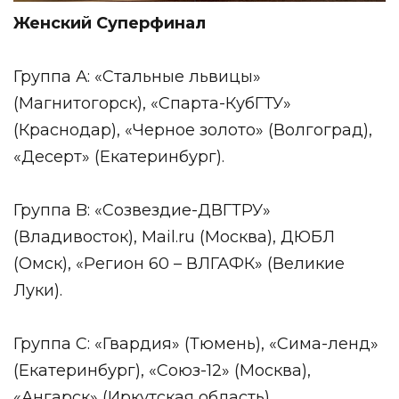
Женский Суперфинал
Группа А: «Стальные львицы»
(Магнитогорск), «Спарта-КубГТУ»
(Краснодар), «Черное золото» (Волгоград),
«Десерт» (Екатеринбург).
Группа B: «Созвездие-ДВГТРУ»
(Владивосток), Mail.ru (Москва), ДЮБЛ
(Омск), «Регион 60 – ВЛГАФК» (Великие
Луки).
Группа С: «Гвардия» (Тюмень), «Сима-ленд»
(Екатеринбург), «Союз-12» (Москва),
«Ангарск» (Иркутская область).