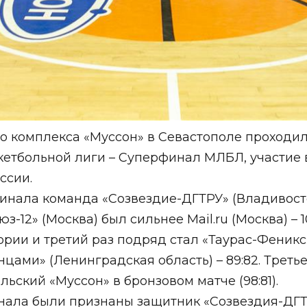
ого комплекса «Муссон» в Севастополе проходи
тбольной лиги – Суперфинал МЛБЛ, участие в 
ссии.
нала команда «Созвездие-ДГТРУ» (Владивосток
оюз-12» (Москва) был сильнее
Mail.ru
(Москва) – 1
рии и третий раз подряд стал «Таурас-Феникс»
цами» (Ленинградская область) – 89:82. Третье
льский «Муссон» в бронзовом матче (98:81).
ала были признаны защитник «Созвездия-ДГТ