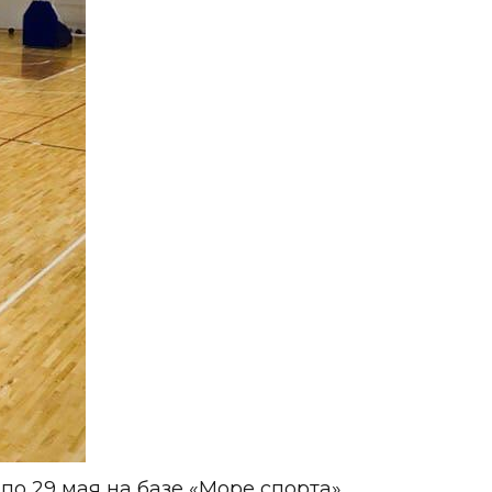
по 29 мая на базе
«Море спорта»
.