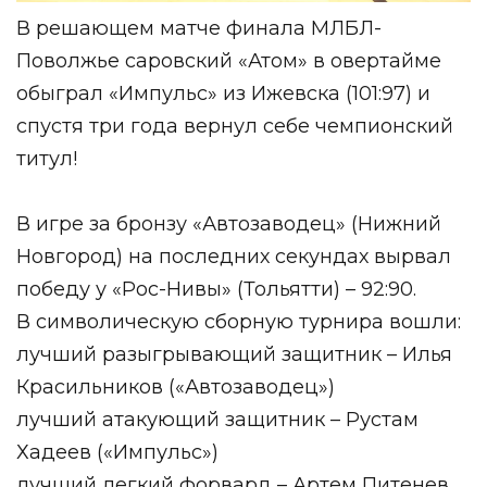
В решающем матче финала МЛБЛ-
Поволжье саровский «Атом» в овертайме
обыграл «Импульс» из Ижевска (101:97) и
спустя три года вернул себе чемпионский
титул!
В игре за бронзу «Автозаводец» (Нижний
Новгород) на последних секундах вырвал
победу у «Рос-Нивы» (Тольятти) – 92:90.
В символическую сборную турнира вошли:
лучший разыгрывающий защитник – Илья
Красильников («Автозаводец»)
лучший атакующий защитник – Рустам
Хадеев («Импульс»)
лучший легкий форвард – Артем Питенев