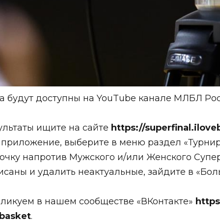
а будут доступны на YouTube канале МЛБЛ Ро
ультаты ищите на сайте
https://superfinal.ilov
 приложение, в
ыберите в меню раздел «Турнир
алочку напротив Мужского и/или Женского Суп
исаны и удалить неактуальные, зайдите в «Бол
бликуем в нашем сообществе «ВКонтакте»
http
lbasket
.