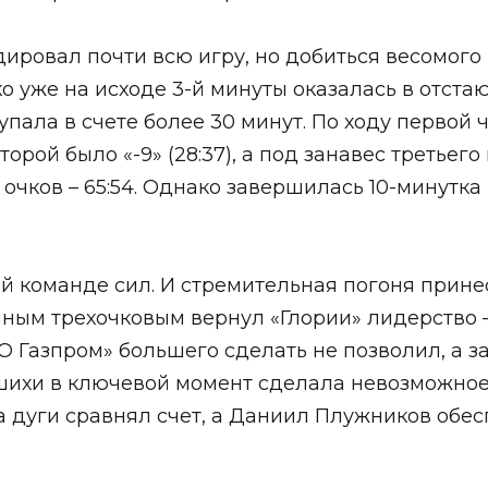
ровал почти всю игру, но добиться весомого 
ко уже на исходе 3-й минуты оказалась в отстаю
тупала в счете более 30 минут. По ходу первой
 второй было «-9» (28:37), а под занавес треть
 очков – 65:54. Однако завершилась 10-минут
 команде сил. И стремительная погоня принес
ным трехочковым вернул «Глории» лидерство – 
 Газпром» большего сделать не позволил, а 
ашихи в ключевой момент сделала невозможное
 дуги сравнял счет, а Даниил Плужников обес