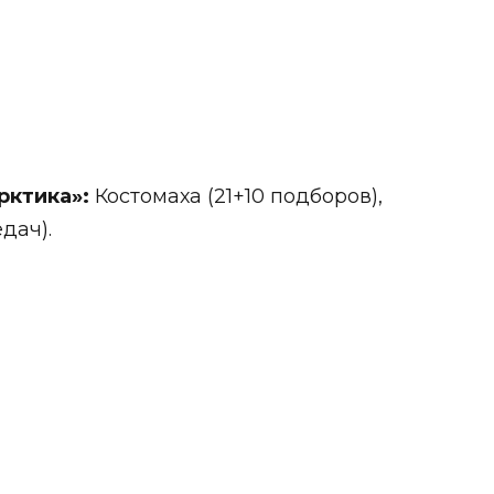
рктика»:
Костомаха (21+10 подборов),
едач).