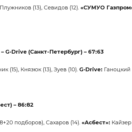
Плужников (13), Севидов (12).
«СУМУО Газпром
 –
G
-
Drive
(Санкт-Петербург) – 67:63
к (15), Князюк (13), Зуев (10).
G
-
Drive
:
Ганоцкий (
ест) – 86:82
8+20 подборов), Сахаров (14).
«Асбест»:
Кайзер 