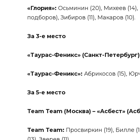
«Глория»:
Осьминин (20), Михеев (14), 
подборов), Зибиров (11), Макаров (10).
За 3-е место
«Таурас-Феникс» (Санкт-Петербург)
«Таурас-Феникс»:
Абрикосов (15), Юрчи
За 5-е место
Team
Team
(Москва) – «Асбест» (Асб
Team
Team
:
Просвиркин (19), Билле (1
(13), Зверев (11).