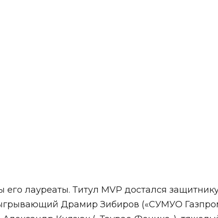
 его лауреаты. Титул MVP достался защитник
ыгрывающий Драмир Зибиров («СУМУО Газпром