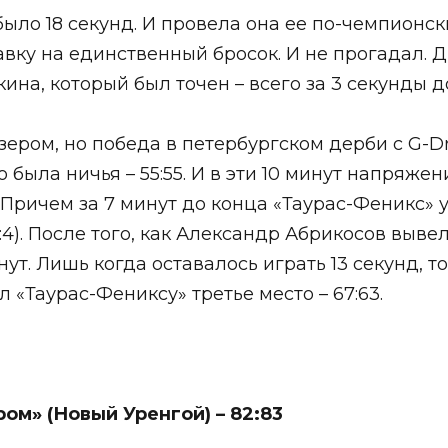
было 18 секунд. И провела она ее по-чемпионск
авку на единственный бросок. И не прогадал.
на, который был точен – всего за 3 секунды 
ером, но победа в петербургском дерби с G-Dr
была ничья – 55:55. И в эти 10 минут напряжен
 Причем за 7 минут до конца «Таурас-Феникс» у
:4). После того, как Александр Абрикосов выв
ут. Лишь когда оставалось играть 13 секунд, 
 «Таурас-Фениксу» третье место – 67:63.
ом» (Новый Уренгой) – 82:83