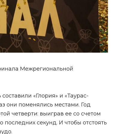
рфинала Межрегиональной
составили «Глория» и «Таурас-
раз они поменялись местами. Год
ой четверти: выиграв ее со счетом
до последних секунд. И чтобы отстоять
чудо.