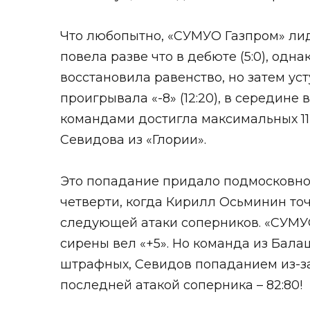
Что любопытно, «СУМУО Газпром» лиди
повела разве что в дебюте (5:0), одна
восстановила равенство, но затем ус
проигрывала «-8» (12:20), в середине
командами достигла максимальных 11
Севидова из «Глории».
Это попадание придало подмосковной
четверти, когда Кирилл Осьминин точ
следующей атаки соперников. «СУМУО
сирены вел «+5». Но команда из Бал
штрафных, Севидов попаданием из-за
последней атакой соперника – 82:80!