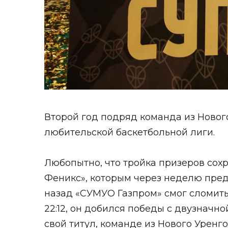
Второй год подряд команда из Ново
любительской баскетбольной лиги.
Любопытно, что тройка призеров сох
Феникс», которым через неделю предст
назад «СУМУО Газпром» смог сломить
22:12, он добился победы с двузначно
свой титул, команде из Нового Уренг